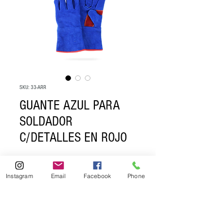
SKU: 33-ARR
GUANTE AZUL PARA
SOLDADOR
C/DETALLES EN ROJO
Si esta interesado en comprar con 
Instagram
Email
Facebook
Phone
nosotros favor de mandar un correo a: 

contacto@guantespro.com

ventas@guantespro.com