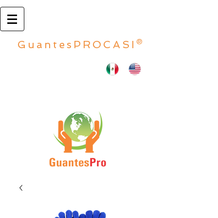
GuantesPROCASI®