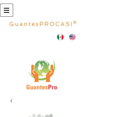
GuantesPROCASI®