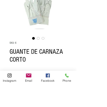
SKU: 6
GUANTE DE CARNAZA
CORTO
Si esta interesado en comprar con 
nosotros favor de mandar un correo a: 

Instagram
Email
Facebook
Phone
contacto@guantespro.com

ventas@guantespro.com
INFORMACIÓN